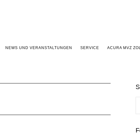
NEWS UND VERANSTALTUNGEN
SERVICE
ACURA MVZ ZO
S
S
t
w
F