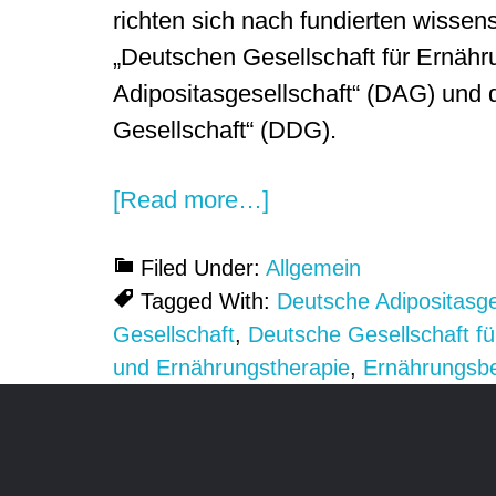
richten sich nach fundierten wissen
„Deutschen Gesellschaft für Ernähr
Adipositasgesellschaft“ (DAG) und 
Gesellschaft“ (DDG).
about
[Read more…]
ACURA:
Filed Under:
Allgemein
Diät-
Tagged With:
Deutsche Adipositasge
und
Gesellschaft
,
Deutsche Gesellschaft f
Ernährungstherapie
und Ernährungstherapie
,
Ernährungsb
in
der
Footer
Lehrküche