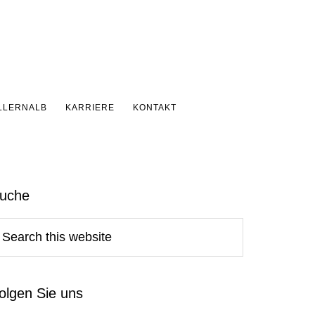
LLERNALB
KARRIERE
KONTAKT
Primary
uche
Sidebar
earch
his
ebsite
olgen Sie uns