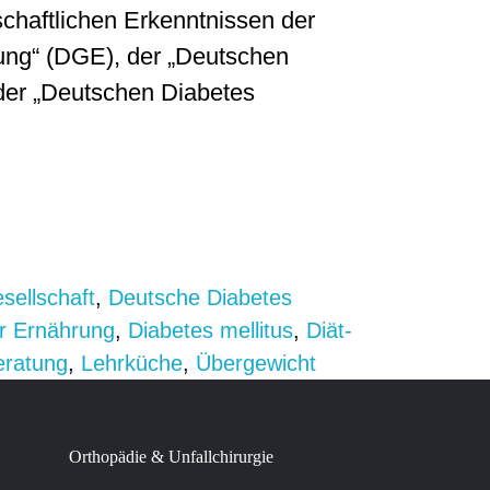
schaftlichen Erkenntnissen der
ung“ (DGE), der „Deutschen
der „Deutschen Diabetes
sellschaft
,
Deutsche Diabetes
ür Ernährung
,
Diabetes mellitus
,
Diät-
eratung
,
Lehrküche
,
Übergewicht
Orthopädie & Unfallchirurgie