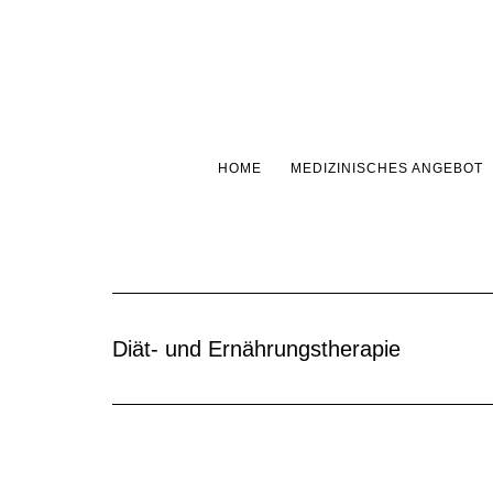
Skip
Skip
Skip
to
to
to
main
primary
footer
content
sidebar
HOME
MEDIZINISCHES ANGEBOT
Diät- und Ernährungstherapie