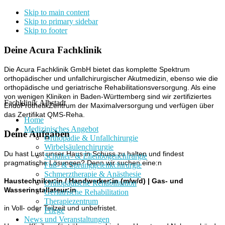
Skip to main content
Skip to primary sidebar
Skip to footer
Deine Acura Fachklinik
Die Acura Fachklinik GmbH bietet das komplette Spektrum
orthopädischer und unfallchirurgischer Akutmedizin, ebenso wie die
orthopädische und geriatrische Rehabilitationsversorgung. Als eine
von wenigen Kliniken in Baden-Württemberg sind wir zertifiziertes
Fachklinik Albstadt
EndoProthetikZentrum der Maximalversorgung und verfügen über
das Zertifikat QMS-Reha.
Home
Medizinisches Angebot
Deine Aufgaben
Orthopädie & Unfallchirurgie
Wirbelsäulenchirurgie
Du hast Lust unser Haus in Schuss zu halten und findest
Schulter- & Ellenbogenchirurgie
pragmatische Lösungen? Denn wir suchen eine:n
Fuß- & Sprunggelenkchirurgie
Schmerztherapie & Anästhesie
Haustechniker:in / Handwerker:in (m/w/d) | Gas- und
Orthopädische Rehabilitation
Wasserinstallateur:in
Geriatrische Rehabilitation
Therapiezentrum
in Voll- oder Teilzeit und unbefristet.
Pflege
News und Veranstaltungen