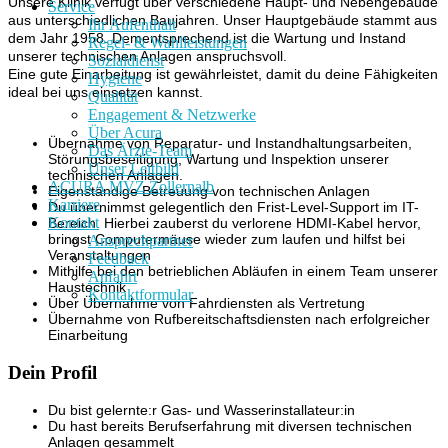
Unsere Klinik verfügt über verschiedene Haupt- und Nebengebäude
Service
aus unterschiedlichen Baujahren. Unser Hauptgebäude stammt aus
Ihr Aufenthalt
dem Jahr 1958. Dementsprechend ist die Wartung und Instand
Regel- & Wahlleistungen
unserer technischen Anlagen anspruchsvoll.
Sozialdienst
Eine gute Einarbeitung ist gewährleistet, damit du deine Fähigkeiten
Hygiene
ideal bei uns einsetzen kannst.
Qualität
Engagement & Netzwerke
Über Acura
Übernahme von Reparatur- und Instandhaltungsarbeiten,
Das Ärzte-Team
Störungsbeseitigung, Wartung und Inspektion unserer
Unser Leitbild
technischen Anlagen.
ACURA MVZ Zollernalb
Eigenständige Betreuung von technischen Anlagen
Karriere
Du übernimmst gelegentlich den Frist-Level-Support im IT-
Kontakt
Bereich. Hierbei zauberst du verlorene HDMI-Kabel hervor,
bringst Computermäuse wieder zum laufen und hilfst bei
Ansprechpartner
Veranstaltungen
Feedback
Mithilfe bei den betrieblichen Abläufen in einem Team unserer
Anfahrt
Haustechnik
Kontaktformular
Über Übernahme von Fahrdiensten als Vertretung
Übernahme von Rufbereitschaftsdiensten nach erfolgreicher
Einarbeitung
Dein Profil
Du bist gelernte:r Gas- und Wasserinstallateur:in
Du hast bereits Berufserfahrung mit diversen technischen
Anlagen gesammelt