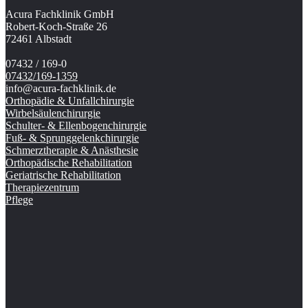
Acura Fachklinik GmbH
Robert-Koch-Straße 26
72461 Albstadt
07432 / 169-0
07432/169-1359
info@acura-fachklinik.de
Orthopädie & Unfallchirurgie
Wirbelsäulenchirurgie
Schulter- & Ellenbogenchirurgie
Fuß- & Sprunggelenkchirurgie
Schmerztherapie & Anästhesie
Orthopädische Rehabilitation
Geriatrische Rehabilitation
Therapiezentrum
Pflege