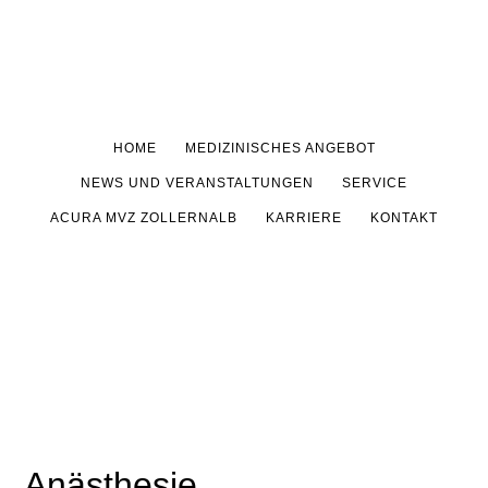
Skip
Skip
Skip
to
to
to
main
primary
footer
content
sidebar
HOME
MEDIZINISCHES ANGEBOT
NEWS UND VERANSTALTUNGEN
SERVICE
ACURA MVZ ZOLLERNALB
KARRIERE
KONTAKT
Anästhesie